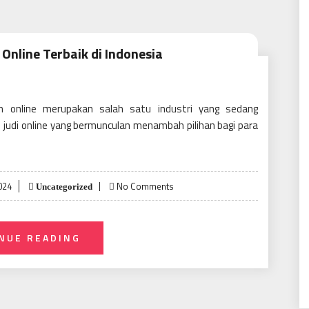
 Online Terbaik di Indonesia
ian online merupakan salah satu industri yang sedang
 judi online yang bermunculan menambah pilihan bagi para
2024
No Comments
Uncategorized
NUE READING